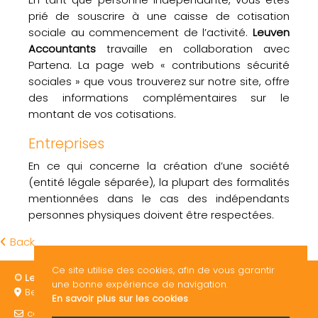
prié de souscrire à une caisse de cotisation
sociale au commencement de l’activité.
Leuven
Accountants
travaille en collaboration avec
Partena. La page web « contributions sécurité
sociales » que vous trouverez sur notre site, offre
des informations complémentaires sur le
montant de vos cotisations.
Entreprises
En ce qui concerne la création d’une société
(entité légale séparée), la plupart des formalités
mentionnées dans le cas des indépendants
personnes physiques doivent être respectées.
Back
Ce site utilise des cookies, afin de vous garantir
© Leuven Accountants 2026
ITAA / EPHEC
RGPD
une bonne expérience de navigation.
Bergstraat 119 3010 Leuven Belgique
En savoir plus sur les cookies
consult@leuven-accountants.be