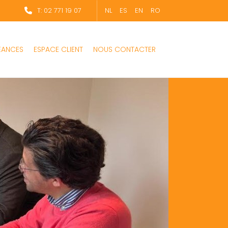
T: 02 771 19 07
NL
ES
EN
RO
ÉANCES
ESPACE CLIENT
NOUS CONTACTER