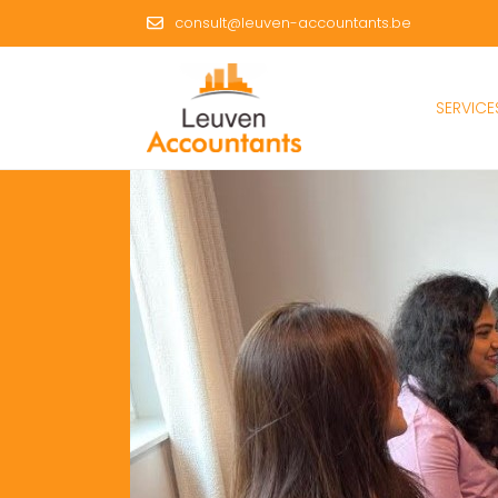
consult@leuven-accountants.be
SERVICE